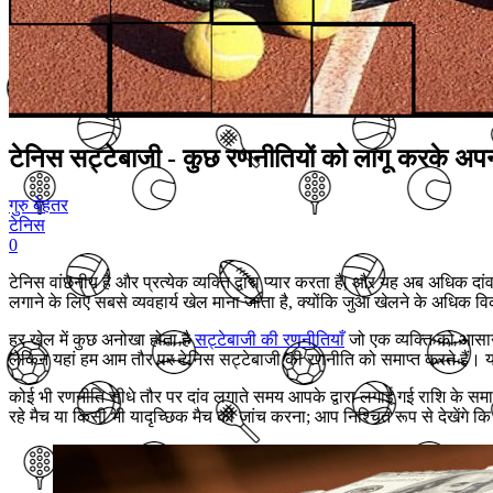
टेनिस सट्टेबाजी - कुछ रणनीतियों को लागू करके अपना
गुरु बेहतर
टेनिस
0
टेनिस वांछनीय है और प्रत्येक व्यक्ति द्वारा प्यार करता है, और यह अब अधिक
लगाने के लिए सबसे व्यवहार्य खेल माना जाता है, क्योंकि जुआ खेलने के अधिक विक
हर खेल में कुछ अनोखा होता है
सट्टेबाजी की रणनीतियाँ
जो एक व्यक्ति को आसान
लेकिन यहां हम आम तौर पर टेनिस सट्टेबाजी की रणनीति को समाप्त करते हैं। य
कोई भी रणनीति सीधे तौर पर दांव लगाते समय आपके द्वारा लगाई गई राशि के समा
रहे मैच या किसी भी यादृच्छिक मैच की जांच करना; आप निश्चित रूप से देखेंगे क