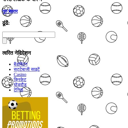
गुरु बेहतर
ढूंढें:
त्वरित नेविगेशन
बैडमिंटन
सट्टेबाजी साइटें
Casino
क्रिकेट
घोड़दौड़
टेनिस